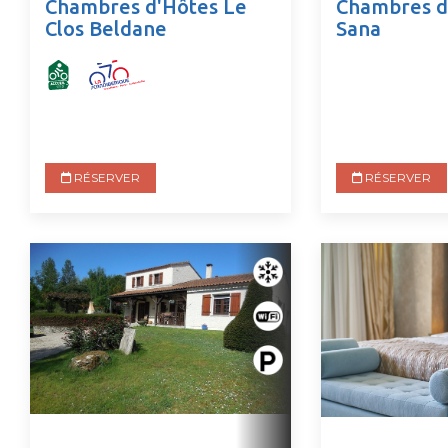
Chambres d'Hôtes Le
Chambres d
Clos Beldane
Sana
RÉSERVER
RÉSERVER