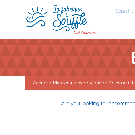
pLetter
Search
for:
Accueil
»
Plan your accomodation
»
Accomodati
Are you looking for accommod