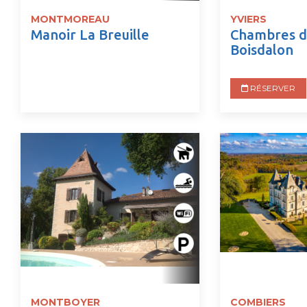
MONTMOREAU
YVIERS
Manoir La Breuille
Chambres d'
Boisdalon
RÉSERVER
MONTBOYER
COMBIERS