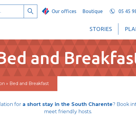
Our offices
Boutique
05 45 9
Search
STORIES
PLA
Bed and Breakfas
on
»
Bed and Breakfast
ation for
a short stay in the South Charente
? Book in
meet friendly hosts.