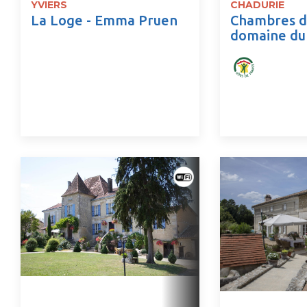
YVIERS
CHADURIE
La Loge - Emma Pruen
Chambres d
domaine du