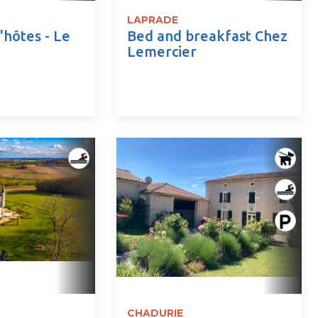
LAPRADE
hôtes - Le
Bed and breakfast Chez
Lemercier
CHADURIE