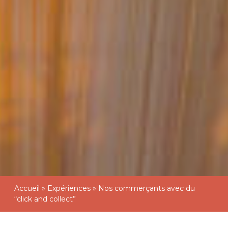
Accueil
»
Expériences
»
Nos commerçants avec du
“click and collect”